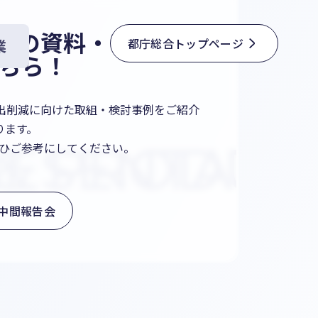
会の資料・アーカイ
都庁総合トップページ
業
ちら！
排出削減に向けた取組・検討事例をご紹介
ります。
 &
ESENTATI
PRODUC
ひご参考にしてください。
中間報告会