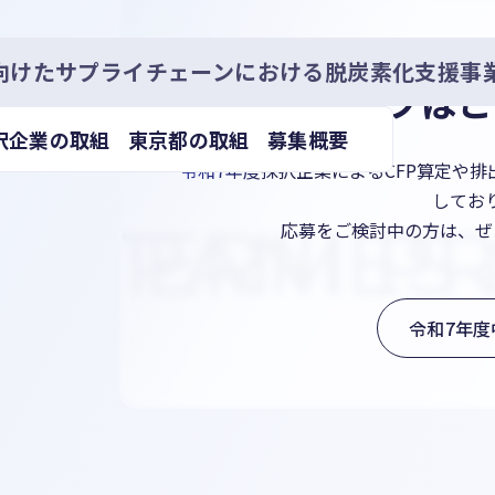
創出を
令和7年度中間報告
向けたサプライ
チェーンにおける脱炭素化支援事
ブはこ
択企業の取組
東京都の取組
募集概要
量を、
令和7年度採択企業によるCFP算定や
してお
OMPANIES
IDTERM PR
応募をご検討中の方は、ぜ
令和7年度