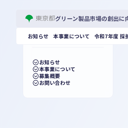
グリーン製品の
支援します!
グリーン製品市場の創出に
お知らせ
本事業について
令和7年度 採
CONTENTS
CFPは製品のライフサイクル全体を通した温室効果ガス排出
CO
排出量として換算した値です
2
C
M
お知らせ
本事業について
募集概要
お問い合わせ