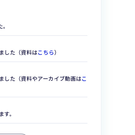
た。
しました（資料は
こちら
）
しました（資料やアーカイブ動画は
こ
ます。