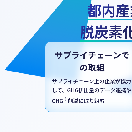
都内産
都内産
脱炭素
脱炭素
サプライチェーンで
の取組
サプライチェーン上の企業が協力
して、GHG排出量のデータ連携や
※
GHG
削減に取り組む