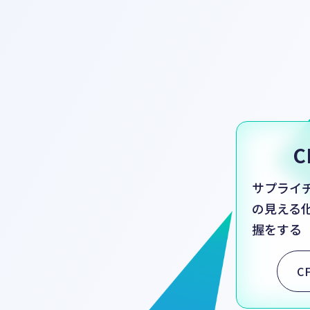
C
サプライ
の見える
握をする
C